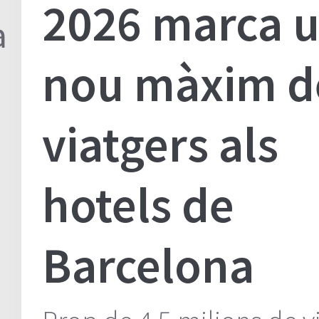
2026 marca 
Padró
a
Municipal
nou màxim d
d'Habitants
viatgers als
hotels de
Barcelona