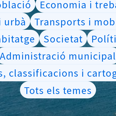
blació
Economia i treb
 urbà
Transports i mobi
bitatge
Societat
Polít
Administració municipa
, classificacions i carto
Tots els temes