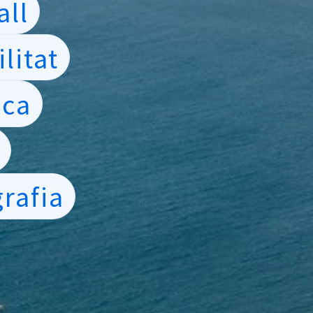
all
litat
ica
l
grafia