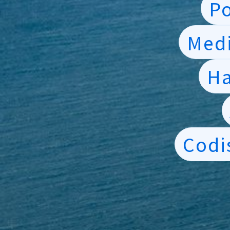
Po
Medi
Ha
Codis