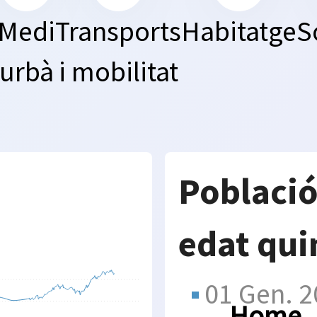
Medi
Transports
Habitatge
S
urbà
i mobilitat
Població
edat qu
01 Gen. 
Home