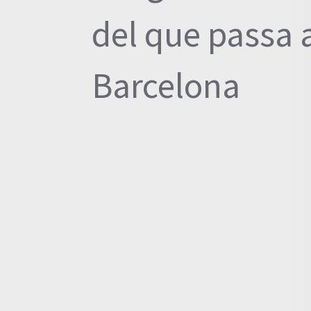
Padró
del que passa 
Municipal
Barcelona
d'Habitants