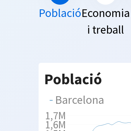
Població
Economia
i treball
Població
Barcelona
1,7M
1,6M